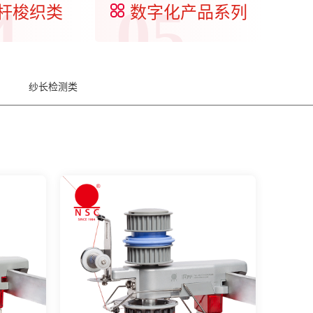
4
05
杆梭织类
数字化产品系列
纱长检测类