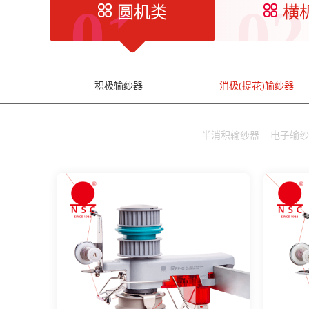
01
02
圆机类
横
积极输纱器
消极(提花)输纱器
半消积输纱器
电子输纱