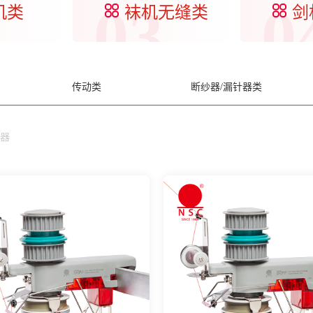
03
0
机类
袜机无缝类
剑
传动类
断纱器/漏针器类
器