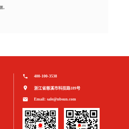
装置。
400-100-3538
浙江省慈溪市科技路189号
Email: sale@nbsun.com