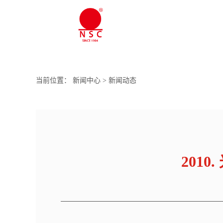
当前位置：
新闻中心
>
新闻动态
201